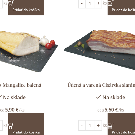
ks
ks
Pridať do košíka
Pridať do koš
z Mangalice balená
Údená a varená Cisárska slani
Na sklade
Na sklade
5,90
€
5,60
€
ca
/ks
cca
/ks
ks
ks
Pridať do košíka
Pridať do koš