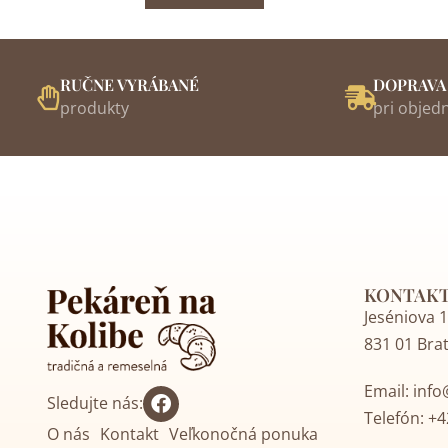
RUČNE VYRÁBANÉ
DOPRAVA
produkty
pri objed
KONTAK
Jeséniova 
831 01 Brat
Email:
info
Sledujte nás:
Telefón:
+4
O nás
Kontakt
Veľkonočná ponuka