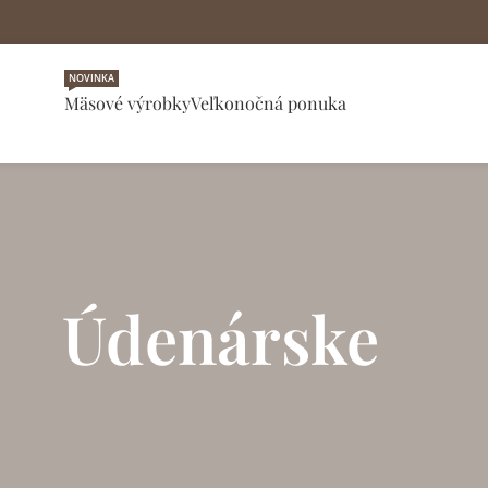
NOVINKA
Mäsové výrobky
Veľkonočná ponuka
Údenárske