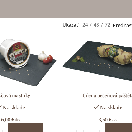
Ukázať
24
48
72
včová masť 1kg
Údená pečeňová paštét
Na sklade
Na sklade
6,00
€
3,50
€
/ks
/ks