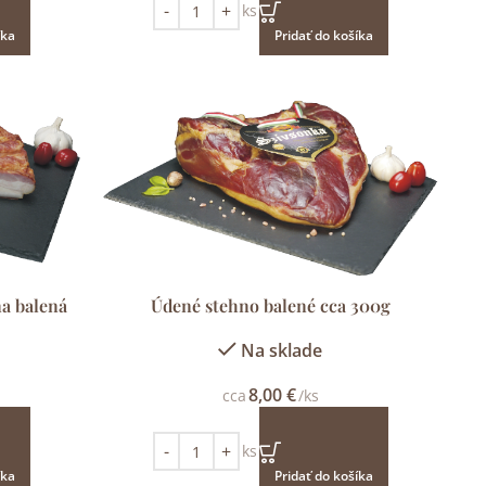
ks
íka
Pridať do košíka
na balená
Údené stehno balené cca 300g
Na sklade
8,00
€
cca
/ks
ks
íka
Pridať do košíka