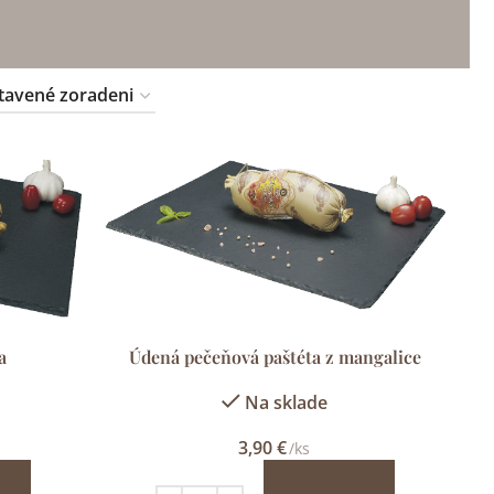
a
Údená pečeňová paštéta z mangalice
Na sklade
3,90
€
/ks