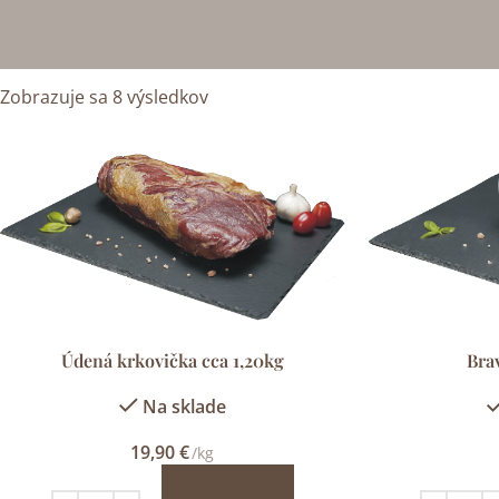
Zobrazuje sa 8 výsledkov
Údená krkovička cca 1,20kg
Bra
Na sklade
19,90
€
/kg