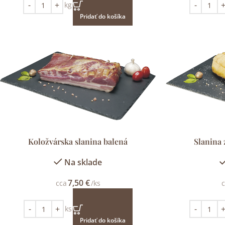
kg
Pridať do košíka
Koložvárska slanina balená
Slanina 
Na sklade
7,50
€
cca
/ks
c
ks
Pridať do košíka