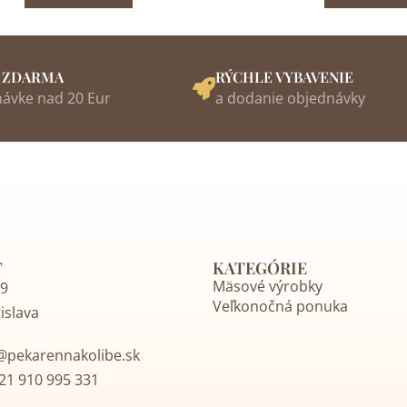
 ZDARMA
RÝCHLE VYBAVENIE
návke nad 20 Eur
a dodanie objednávky
T
KATEGÓRIE
Mäsové výrobky
19
Veľkonočná ponuka
islava
@pekarennakolibe.sk
21 910 995 331