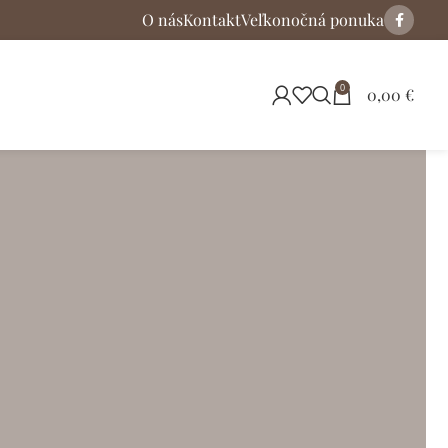
O nás
Kontakt
Veľkonočná ponuka
0
0,00
€