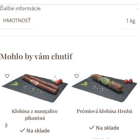
Ďalšie informácie
HMOTNOSŤ
1 kg
Mohlo by vám chutiť
Klobása z mangalice
Prémiová klobása Hrubá
pikantná
Na sklade
Na sklade