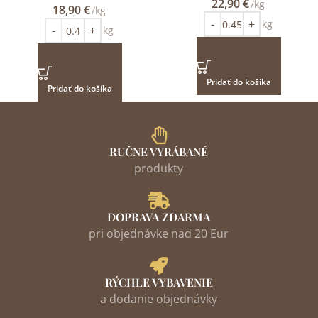
22,90
€
/kg
18,90
€
/kg
kg
kg
Pridať do košíka
Pridať do košíka
RUČNE VYRÁBANÉ
produkty
DOPRAVA ZDARMA
pri objednávke nad 20 Eur
RÝCHLE VYBAVENIE
a dodanie objednávky