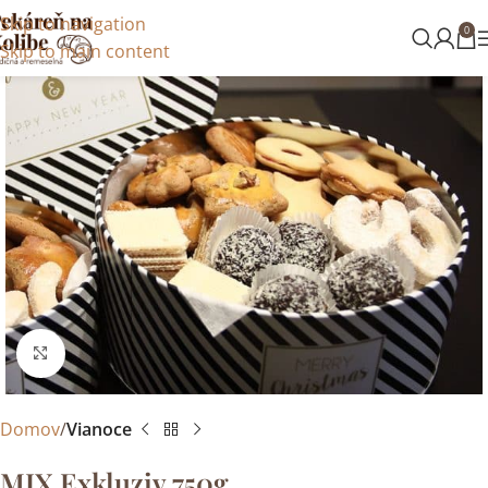
Skip to navigation
0
Skip to main content
Kliknite sem ak chcete zväčšiť
Domov
Vianoce
MIX Exkluziv 750g