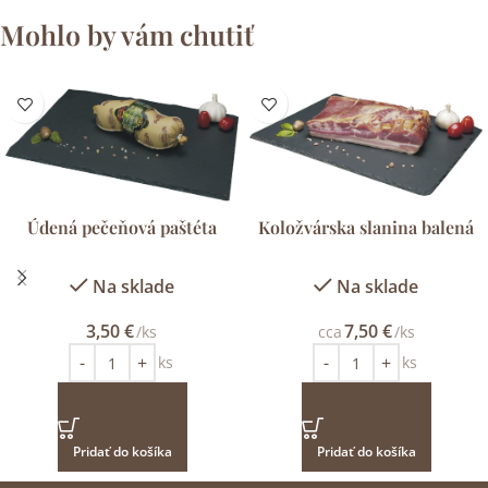
Mohlo by vám chutiť
Údená pečeňová paštéta
Koložvárska slanina balená
Na sklade
Na sklade
3,50
€
7,50
€
/ks
cca
/ks
ks
ks
Pridať do košíka
Pridať do košíka