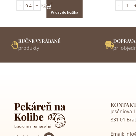
kg
Pridať do košíka
RUČNE VYRÁBANÉ
DOPRAVA
produkty
pri objed
KONTAK
Jeséniova 
831 01 Brat
Email:
info