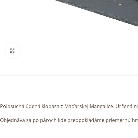
Kliknite sem ak chcete zväčšiť
Polosuchá údená klobása z Maďarskej Mangalice. Určená na
Objednáva sa po pároch kde predpokladáme priemernú hmo