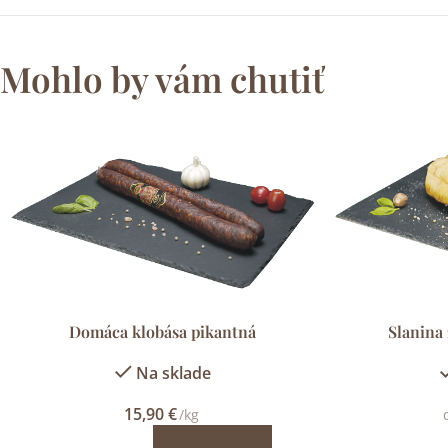
Mohlo by vám chutiť
Domáca klobása pikantná
Slanina
Na sklade
15,90
€
/kg