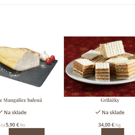
 z Mangalice balená
Grilážky
Na sklade
Na sklade
5,90
€
34,00
€
cca
/ks
/kg