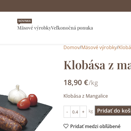
NOVINKA
Mäsové výrobky
Veľkonočná ponuka
Domov
Mäsové výrobky
Klobá
Klobása z m
18,90
€
/kg
Klobása z Mangalice
Pridať do koš
kg
Pridať medzi obľúbené