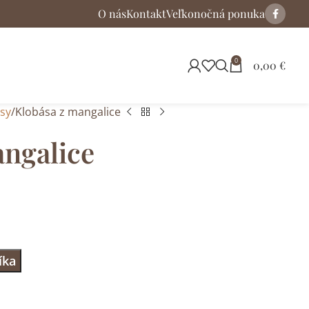
O nás
Kontakt
Veľkonočná ponuka
0
0,00
€
sy
Klobása z mangalice
angalice
íka