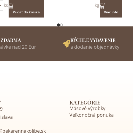
ks
kg
Pridať do košíka
Viac info
 ZDARMA
RÝCHLE VYBAVENIE
návke nad 20 Eur
a dodanie objednávky
T
KATEGÓRIE
Mäsové výrobky
19
Veľkonočná ponuka
islava
@pekarennakolibe.sk